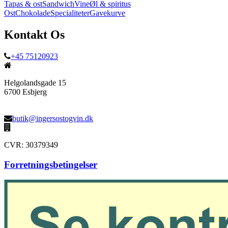
Tapas & ost
Sandwich
Vine
Øl & spiritus
Ost
Chokolade
Specialiteter
Gavekurve
Kontakt Os
+45 75120923
Helgolandsgade 15
6700 Esbjerg
butik@ingersostogvin.dk
CVR: 30379349
Forretningsbetingelser