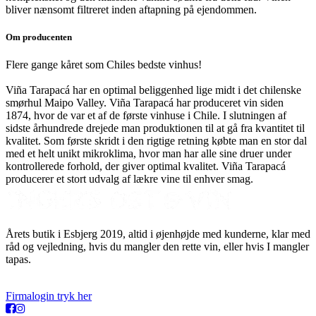
bliver nænsomt filtreret inden aftapning på ejendommen.
Om producenten
Flere gange kåret som Chiles bedste vinhus!
Viña Tarapacá har en optimal beliggenhed lige midt i det chilenske
smørhul Maipo Valley. Viña Tarapacá har produceret vin siden
1874, hvor de var et af de første vinhuse i Chile. I slutningen af
sidste århundrede drejede man produktionen til at gå fra kvantitet til
kvalitet. Som første skridt i den rigtige retning købte man en stor dal
med et helt unikt mikroklima, hvor man har alle sine druer under
kontrollerede forhold, der giver optimal kvalitet. Viña Tarapacá
producerer et stort udvalg af lækre vine til enhver smag.
Årets butik i Esbjerg 2019, altid i øjenhøjde med kunderne, klar med
råd og vejledning, hvis du mangler den rette vin, eller hvis I mangler
tapas.
Firmalogin tryk her