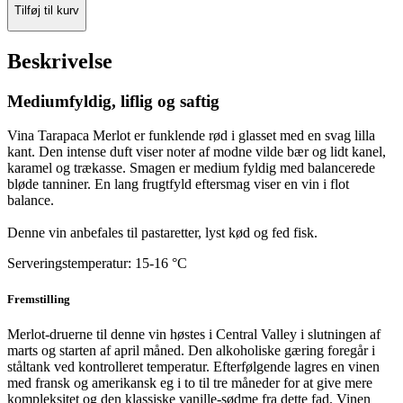
Tilføj til kurv
Beskrivelse
Mediumfyldig, liflig og saftig
Vina Tarapaca Merlot er funklende rød i glasset med en svag lilla
kant. Den intense duft viser noter af modne vilde bær og lidt kanel,
karamel og trækasse. Smagen er medium fyldig med balancerede
bløde tanniner. En lang frugtfyld eftersmag viser en vin i flot
balance.
Denne vin anbefales til pastaretter, lyst kød og fed fisk.
Serveringstemperatur: 15-16 °C
Fremstilling
Merlot-druerne til denne vin høstes i Central Valley i slutningen af
marts og starten af april måned. Den alkoholiske gæring foregår i
ståltank ved kontrolleret temperatur. Efterfølgende lagres en vinen
med fransk og amerikansk eg i to til tre måneder for at give mere
kompleksitet og den klassiske vanille-sødme fra dette fad. Vinen