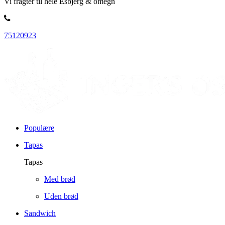
Vi fragter til hele Esbjerg & omegn
75120923
Populære
Tapas
Tapas
Med brød
Uden brød
Sandwich