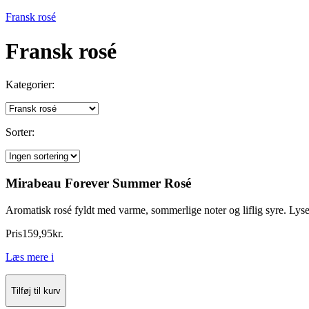
Fransk rosé
Fransk rosé
Kategorier:
Sorter:
Mirabeau Forever Summer Rosé
Aromatisk rosé fyldt med varme, sommerlige noter og liflig syre. Lys
Pris
159
,
95
kr.
Læs mere
i
Tilføj til kurv