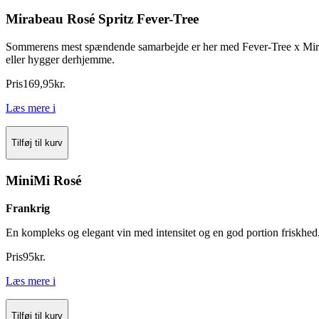
Mirabeau Rosé Spritz Fever-Tree
Sommerens mest spændende samarbejde er her med Fever-Tree x Mirabea
eller hygger derhjemme.
Pris
169
,
95
kr.
Læs mere
i
Tilføj til kurv
MiniMi Rosé
Frankrig
En kompleks og elegant vin med intensitet og en god portion friskhed
Pris
95
kr.
Læs mere
i
Tilføj til kurv