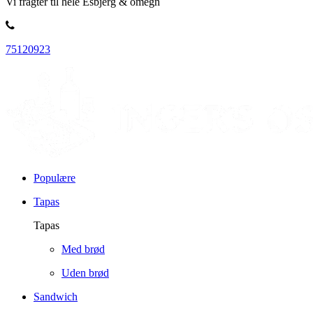
Vi fragter til hele Esbjerg & omegn
75120923
Populære
Tapas
Tapas
Med brød
Uden brød
Sandwich