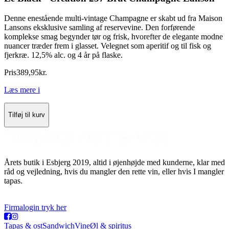
Denne enestående multi-vintage Champagne er skabt ud fra Maison
Lansons eksklusive samling af reservevine. Den forførende
komplekse smag begynder tør og frisk, hvorefter de elegante modne
nuancer træder frem i glasset. Velegnet som aperitif og til fisk og
fjerkræ. 12,5% alc. og 4 år på flaske.
Pris
389
,
95
kr.
Læs mere
i
Tilføj til kurv
Årets butik i Esbjerg 2019, altid i øjenhøjde med kunderne, klar med
råd og vejledning, hvis du mangler den rette vin, eller hvis I mangler
tapas.
Firmalogin tryk her
Tapas & ost
Sandwich
Vine
Øl & spiritus