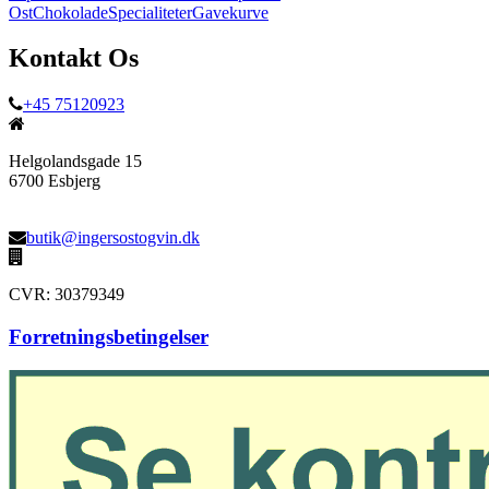
Ost
Chokolade
Specialiteter
Gavekurve
Kontakt Os
+45 75120923
Helgolandsgade 15
6700 Esbjerg
butik@ingersostogvin.dk
CVR: 30379349
Forretningsbetingelser