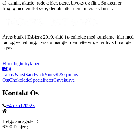
af jasmin, akacie, røde æbler, pære, bivoks og flint. Smagen er
frugtig med en flot syre, der afslutter i en mineralsk finish.
Årets butik i Esbjerg 2019, altid i øjenhøjde med kunderne, klar med
råd og vejledning, hvis du mangler den rette vin, eller hvis I mangler
tapas.
Firmalogin tryk her
Tapas & ost
Sandwich
Vine
Øl & spiritus
Ost
Chokolade
Specialiteter
Gavekurve
Kontakt Os
+45 75120923
Helgolandsgade 15
6700 Esbjerg