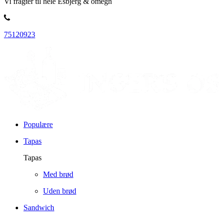
Vi fragter til hele Esbjerg & omegn
75120923
Populære
Tapas
Tapas
Med brød
Uden brød
Sandwich