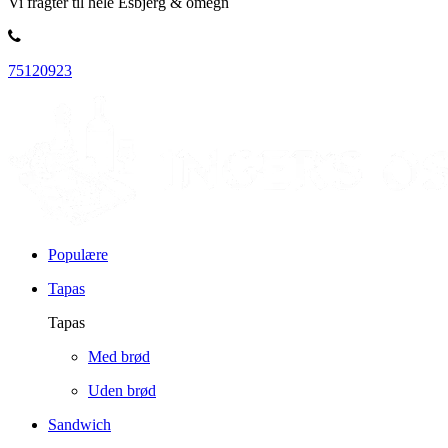
Vi fragter til hele Esbjerg & omegn
75120923
Populære
Tapas
Tapas
Med brød
Uden brød
Sandwich