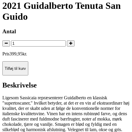
2021 Guidalberto Tenuta San
Guido
Antal
Pris
399
,
95
kr.
Tilføj til kurv
Beskrivelse
Ligesom Sassicaia repræsenterer Guidalberto en klassisk
"supertoscaner," hvilket betyder, at det er en vin af ekstraordinær høj
kvalitet, der er skabt uden at følge de konventionelle normer for
italienske kvalitetsvine. Vinen har en intens rubinrød farve, og dens
duft fascinerer med fuldmodne bærfrugter, noter af mokka, mørk
chokolade, tjære og vanilje. Smagen er blød og fyldig med en
silkeblød og harmonisk afslutning. Velegnet til lam, okse og gris.