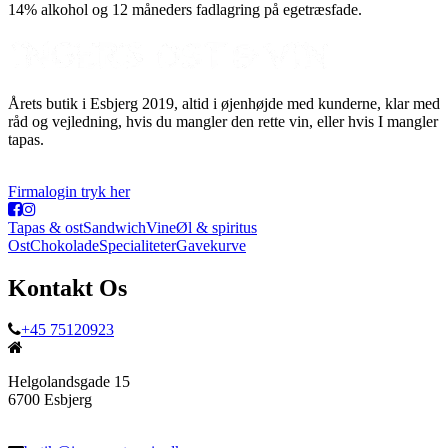
14% alkohol og 12 måneders fadlagring på egetræsfade.
Årets butik i Esbjerg 2019, altid i øjenhøjde med kunderne, klar med
råd og vejledning, hvis du mangler den rette vin, eller hvis I mangler
tapas.
Firmalogin tryk her
Tapas & ost
Sandwich
Vine
Øl & spiritus
Ost
Chokolade
Specialiteter
Gavekurve
Kontakt Os
+45 75120923
Helgolandsgade 15
6700 Esbjerg