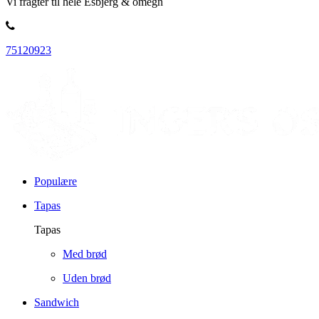
Vi fragter til hele Esbjerg & omegn
75120923
Populære
Tapas
Tapas
Med brød
Uden brød
Sandwich