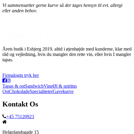
Vi sammensætter gerne kurve så der tages hensyn til evt. allergi
eller anden behov.
Årets butik i Esbjerg 2019, altid i øjenhøjde med kunderne, klar med
råd og vejledning, hvis du mangler den rette vin, eller hvis I mangler
tapas.
Firmalogin tryk her
Tapas & ost
Sandwich
Vine
Øl & spiritus
Ost
Chokolade
Specialiteter
Gavekurve
Kontakt Os
+45 75120923
Helgolandsgade 15