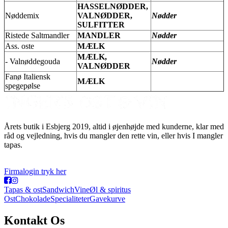
HASSELNØDDER,
Nøddemix
VALNØDDER,
Nødder
SULFITTER
Ristede Saltmandler
MANDLER
Nødder
Ass. oste
MÆLK
MÆLK,
- Valnøddegouda
Nødder
VALNØDDER
Fanø Italiensk
MÆLK
spegepølse
Årets butik i Esbjerg 2019, altid i øjenhøjde med kunderne, klar med
råd og vejledning, hvis du mangler den rette vin, eller hvis I mangler
tapas.
Firmalogin tryk her
Tapas & ost
Sandwich
Vine
Øl & spiritus
Ost
Chokolade
Specialiteter
Gavekurve
Kontakt Os