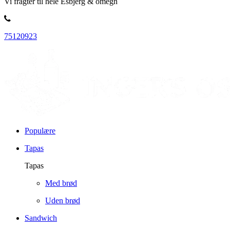
Vi fragter til hele Esbjerg & omegn
75120923
Populære
Tapas
Tapas
Med brød
Uden brød
Sandwich