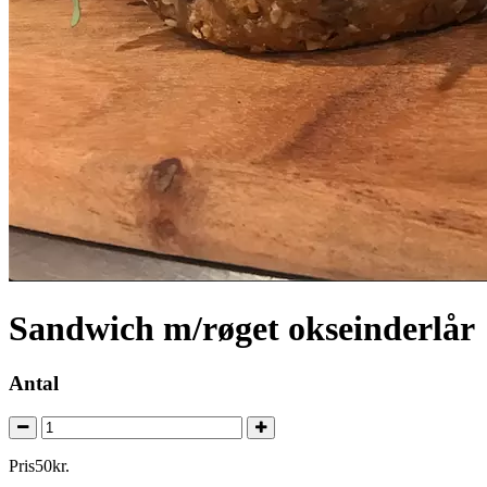
Sandwich m/røget okseinderlår
Antal
Pris
50
kr.