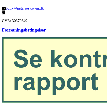
butik@ingersostogvin.dk
CVR: 30379349
Forretningsbetingelser