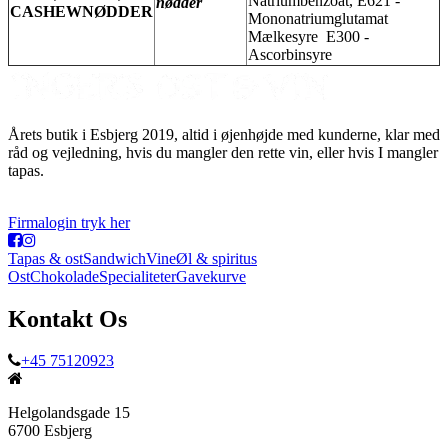
Natriumbenzoat, E621 -
nødder
CASHEWNØDDER
Mononatriumglutamat
Mælkesyre E300 -
Ascorbinsyre
Årets butik i Esbjerg 2019, altid i øjenhøjde med kunderne, klar med
råd og vejledning, hvis du mangler den rette vin, eller hvis I mangler
tapas.
Firmalogin tryk her
Tapas & ost
Sandwich
Vine
Øl & spiritus
Ost
Chokolade
Specialiteter
Gavekurve
Kontakt Os
+45 75120923
Helgolandsgade 15
6700 Esbjerg