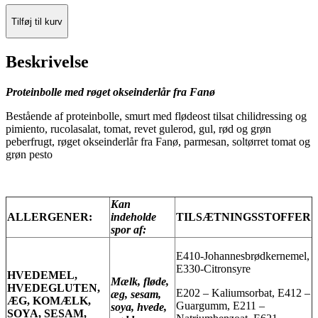
Tilføj til kurv
Beskrivelse
Proteinbolle med røget okseinderlår fra Fanø
Bestående af proteinbolle, smurt med flødeost tilsat chilidressing og
pimiento, rucolasalat, tomat, revet gulerod, gul, rød og grøn
peberfrugt, røget okseinderlår fra Fanø, parmesan, soltørret tomat og
grøn pesto
Kan
ALLERGENER:
indeholde
TILSÆTNINGSSTOFFER
spor af:
E410-Johannesbrødkernemel,
E330-Citronsyre
HVEDEMEL,
Mælk, fløde,
HVEDEGLUTEN,
E202 – Kaliumsorbat, E412 –
æg, sesam,
ÆG, KOMÆLK,
Guargumm, E211 –
soya, hvede,
SOYA, SESAM,