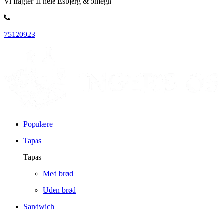
Vi fragter til hele Esbjerg & omegn
75120923
Populære
Tapas
Tapas
Med brød
Uden brød
Sandwich