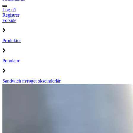
Log på
Registrer
Forside
Produkter
Populære
Sandwich m/røget okseinderlår