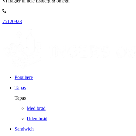
Vi fragter til hele Esbjerg & omegn
75120923
Populære
Tapas
Tapas
Med brød
Uden brød
Sandwich