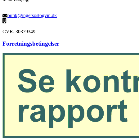
butik@ingersostogvin.dk
CVR: 30379349
Forretningsbetingelser