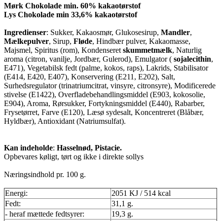
Mørk Chokolade min. 60% kakaotørstof
Lys Chokolade min 33,6% kakaotørstof
Ingredienser
: Sukker, Kakaosmør, Glukosesirup,
Mandler
,
Mælkepulver
, Sirup,
Fløde
, Hindbær pulver, Kakaomasse,
Majsmel, Spiritus (rom), Kondenseret
skummetmælk
, Naturlig
aroma (citron, vanilje, Jordbær, Gulerod), Emulgator (
sojalecithin
,
E471), Vegetabilsk fedt (palme, kokos, raps), Lakrids, Stabilisator
(E414, E420, E407), Konservering (E211, E202), Salt,
Surhedsregulator (trinatriumcitrat, vinsyre, citronsyre), Modificerede
stivelse (E1422), Overfladebehandlingsmiddel (E903, kokosolie,
E904), Aroma, Rørsukker, Fortykningsmiddel (E440), Rabarber,
Frysetørret, Farve (E120), Læsø sydesalt, Koncentreret (Blåbær,
Hyldbær), Antioxidant (Natriumsulfat).
Kan indeholde
:
Hasselnød, Pistacie.
Opbevares køligt, tørt og ikke i direkte sollys
Næringsindhold pr. 100 g.
Energi:
2051 KJ / 514 kcal
Fedt:
31,1 g.
- heraf mættede fedtsyrer:
19,3 g.