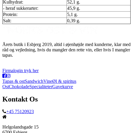
Kulhydrat:
52,1 g.
- heraf sukkerarter:
45,9 g.
Protein:
5,1 g.
Salt:
0,39 g.
Årets butik i Esbjerg 2019, altid i øjenhøjde med kunderne, klar med
råd og vejledning, hvis du mangler den rette vin, eller hvis I mangler
tapas.
Firmalogin tryk her
Tapas & ost
Sandwich
Vine
Øl & spiritus
Ost
Chokolade
Specialiteter
Gavekurve
Kontakt Os
+45 75120923
Helgolandsgade 15
6700 Esbjerg