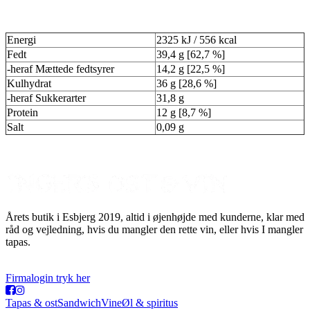
Energi
2325 kJ / 556 kcal
Fedt
39,4 g [62,7 %]
-heraf Mættede fedtsyrer
14,2 g [22,5 %]
Kulhydrat
36 g [28,6 %]
-heraf Sukkerarter
31,8 g
Protein
12 g [8,7 %]
Salt
0,09 g
Årets butik i Esbjerg 2019, altid i øjenhøjde med kunderne, klar med
råd og vejledning, hvis du mangler den rette vin, eller hvis I mangler
tapas.
Firmalogin tryk her
Tapas & ost
Sandwich
Vine
Øl & spiritus