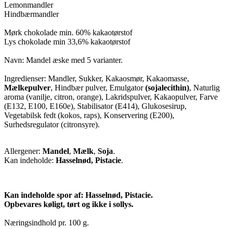
Lemonmandler
Hindbærmandler
Mørk chokolade min. 60% kakaotørstof
Lys chokolade min 33,6% kakaotørstof
Navn: Mandel æske med 5 varianter.
Ingredienser: Mandler, Sukker, Kakaosmør, Kakaomasse,
Mælkepulver
, Hindbær pulver, Emulgator
(sojalecithin)
, Naturlig
aroma (vanilje, citron, orange), Lakridspulver, Kakaopulver, Farve
(E132, E100, E160e), Stabilisator (E414), Glukosesirup,
Vegetabilsk fedt (kokos, raps), Konservering (E200),
Surhedsregulator (citronsyre).
Allergener:
Mandel
,
Mælk
,
Soja
.
Kan indeholde:
Hasselnød, Pistacie
.
Kan indeholde spor af: Hasselnød, Pistacie.
Opbevares køligt, tørt og ikke i sollys.
Næringsindhold pr. 100 g.