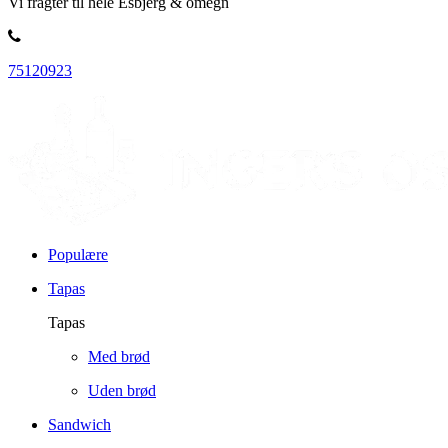
Vi fragter til hele Esbjerg & omegn
75120923
Populære
Tapas
Tapas
Med brød
Uden brød
Sandwich