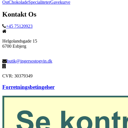
Ost
Chokolade
Specialiteter
Gavekurve
Kontakt Os
+45 75120923
Helgolandsgade 15
6700 Esbjerg
butik@ingersostogvin.dk
CVR: 30379349
Forretningsbetingelser