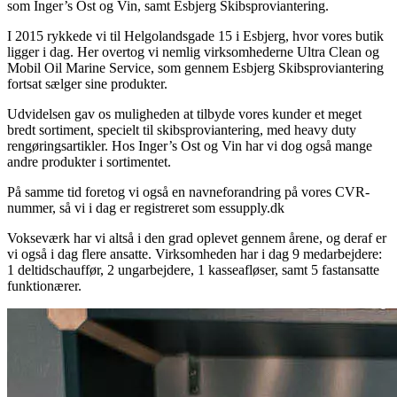
som Inger’s Ost og Vin, samt Esbjerg Skibsproviantering.
I 2015 rykkede vi til Helgolandsgade 15 i Esbjerg, hvor vores butik
ligger i dag. Her overtog vi nemlig virksomhederne Ultra Clean og
Mobil Oil Marine Service, som gennem Esbjerg Skibsproviantering
fortsat sælger sine produkter.
Udvidelsen gav os muligheden at tilbyde vores kunder et meget
bredt sortiment, specielt til skibsproviantering, med heavy duty
rengøringsartikler. Hos Inger’s Ost og Vin har vi dog også mange
andre produkter i sortimentet.
På samme tid foretog vi også en navneforandring på vores CVR-
nummer, så vi i dag er registreret som essupply.dk
Vokseværk har vi altså i den grad oplevet gennem årene, og deraf er
vi også i dag flere ansatte. Virksomheden har i dag 9 medarbejdere:
1 deltidschauffør, 2 ungarbejdere, 1 kasseafløser, samt 5 fastansatte
funktionærer.