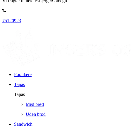
Vi fragter til hele Esbjerg & omegn
75120923
Populære
Tapas
Tapas
Med brød
Uden brød
Sandwich